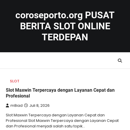
Skip
to
coroseporto.org PUSAT
content
BERITA SLOT ONLINE
TERDEPAN
SLOT
Slot Maxwin Terpercaya dengan Layanan Cepat dan
Profesional
m8iad
Juli 8, 2026
Slot Maxwin Terpercaya dengan Layanan Cepat dan
Profesional Slot Maxwin Terpercaya dengan Layanan Cepat
dan Profesional menjadi salah satu topik…