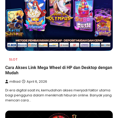
SLOT
Cara Akses Link Mega Wheel di HP dan Desktop dengan
Mudah
m8iad
April 6, 2026
Di era digital saat ini, kemudahan akses menjadi faktor utama
bagi pengguna dalam menikmati hiburan online. Banyak yang
mencari cara…