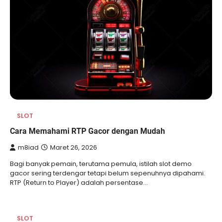
SLOT
Cara Memahami RTP Gacor dengan Mudah
m8iad
Maret 26, 2026
Bagi banyak pemain, terutama pemula, istilah slot demo
gacor sering terdengar tetapi belum sepenuhnya dipahami.
RTP (Return to Player) adalah persentase…
SLOT