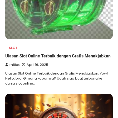
SLOT
Ulasan Slot Online Terbaik dengan Grafis Menakjubkan
m8iad
April 16, 2025
Ulasan Slot Online Terbaik dengan Grafis Menakjubkan. Yow!
Hello, bro! Gimana kabarnya? Udah siap buat terbang ke
dunia slot online…