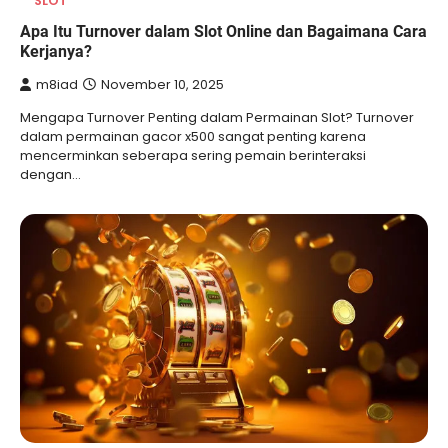
SLOT
Apa Itu Turnover dalam Slot Online dan Bagaimana Cara
Kerjanya?
m8iad
November 10, 2025
Mengapa Turnover Penting dalam Permainan Slot? Turnover
dalam permainan gacor x500 sangat penting karena
mencerminkan seberapa sering pemain berinteraksi
dengan…