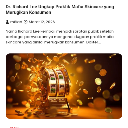
Dr. Richard Lee Ungkap Praktik Mafia Skincare yang
Merugikan Konsumen
m8iad
Maret 12, 2026
Nama Richard Lee kembali menjadi sorotan publik setelah
berbagai pernyataannya mengenai dugaan praktik mafia
skincare yang dinilai merugikan konsumen. Dokter…