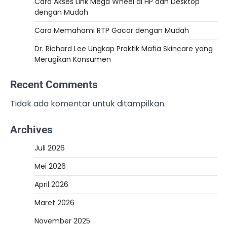
Cara Akses Link Mega Wheel di HP dan Desktop
dengan Mudah
Cara Memahami RTP Gacor dengan Mudah
Dr. Richard Lee Ungkap Praktik Mafia Skincare yang
Merugikan Konsumen
Recent Comments
Tidak ada komentar untuk ditampilkan.
Archives
Juli 2026
Mei 2026
April 2026
Maret 2026
November 2025