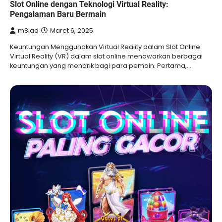
Slot Online dengan Teknologi Virtual Reality:
Pengalaman Baru Bermain
m8iad
Maret 6, 2025
Keuntungan Menggunakan Virtual Reality dalam Slot Online
Virtual Reality (VR) dalam slot online menawarkan berbagai
keuntungan yang menarik bagi para pemain. Pertama,…