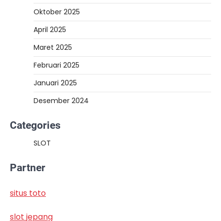
Oktober 2025
April 2025
Maret 2025
Februari 2025
Januari 2025
Desember 2024
Categories
SLOT
Partner
situs toto
slot jepang