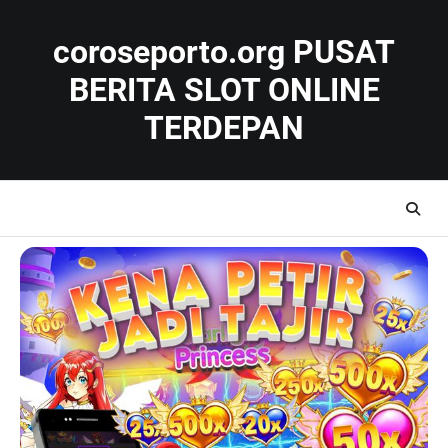
Skip
to
coroseporto.org PUSAT
content
BERITA SLOT ONLINE
TERDEPAN