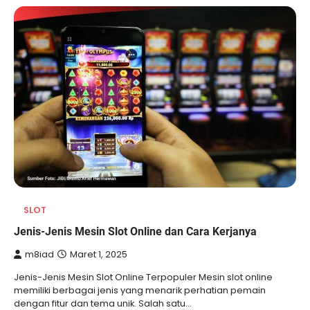
SLOT
Jenis-Jenis Mesin Slot Online dan Cara Kerjanya
m8iad
Maret 1, 2025
Jenis-Jenis Mesin Slot Online Terpopuler Mesin slot online
memiliki berbagai jenis yang menarik perhatian pemain
dengan fitur dan tema unik. Salah satu…