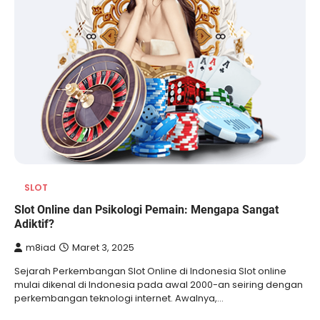
SLOT
Slot Online dan Psikologi Pemain: Mengapa Sangat
Adiktif?
m8iad
Maret 3, 2025
Sejarah Perkembangan Slot Online di Indonesia Slot online
mulai dikenal di Indonesia pada awal 2000-an seiring dengan
perkembangan teknologi internet. Awalnya,…