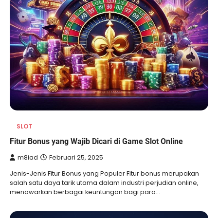
SLOT
Fitur Bonus yang Wajib Dicari di Game Slot Online
m8iad
Februari 25, 2025
Jenis-Jenis Fitur Bonus yang Populer Fitur bonus merupakan
salah satu daya tarik utama dalam industri perjudian online,
menawarkan berbagai keuntungan bagi para…