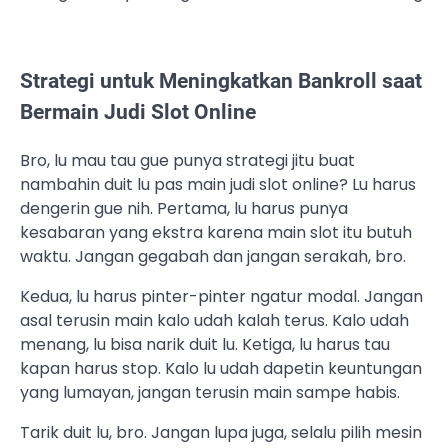
Strategi untuk Meningkatkan Bankroll saat
Bermain Judi Slot Online
Bro, lu mau tau gue punya strategi jitu buat
nambahin duit lu pas main judi slot online? Lu harus
dengerin gue nih. Pertama, lu harus punya
kesabaran yang ekstra karena main slot itu butuh
waktu. Jangan gegabah dan jangan serakah, bro.
Kedua, lu harus pinter-pinter ngatur modal. Jangan
asal terusin main kalo udah kalah terus. Kalo udah
menang, lu bisa narik duit lu. Ketiga, lu harus tau
kapan harus stop. Kalo lu udah dapetin keuntungan
yang lumayan, jangan terusin main sampe habis.
Tarik duit lu, bro. Jangan lupa juga, selalu pilih mesin