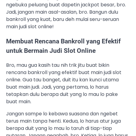
ngebuka peluang buat dapetin jackpot besar, bro.
Jadi, jangan main asal-asalan, bro. Bangun dulu
bankroll yang kuat, baru deh mulai seru-seruan
main judi slot online!
Membuat Rencana Bankroll yang Efektif
untuk Bermain Judi Slot Online
Bro, mau gua kasih tau nih trik jitu buat bikin
rencana bankroll yang efektif buat main judi slot
online. Gua tau banget, duit itu kan kunci utama
buat main judi. Jadi, yang pertama, lo harus
tetapkan dulu berapa duit yang lo mau lo pake
buat main.
Jangan sampe lo kebawa suasana dan ngebet
terus main tanpa henti. Kedua, lo harus atur juga
berapa duit yang lo mau lo taruh di tiap-tiap
putaran. Jangan gegabah, bro. Ketiga, lo juga harus