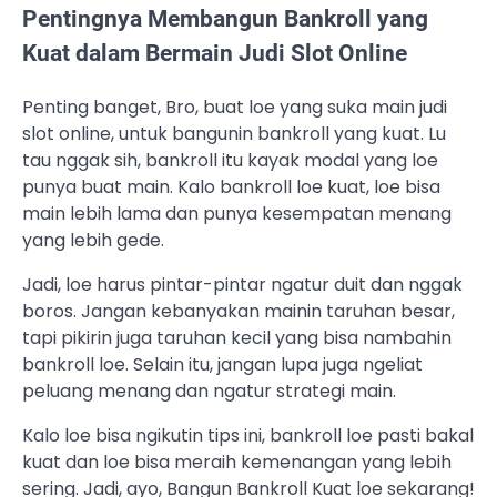
Pentingnya Membangun Bankroll yang
Kuat dalam Bermain Judi Slot Online
Penting banget, Bro, buat loe yang suka main judi
slot online, untuk bangunin bankroll yang kuat. Lu
tau nggak sih, bankroll itu kayak modal yang loe
punya buat main. Kalo bankroll loe kuat, loe bisa
main lebih lama dan punya kesempatan menang
yang lebih gede.
Jadi, loe harus pintar-pintar ngatur duit dan nggak
boros. Jangan kebanyakan mainin taruhan besar,
tapi pikirin juga taruhan kecil yang bisa nambahin
bankroll loe. Selain itu, jangan lupa juga ngeliat
peluang menang dan ngatur strategi main.
Kalo loe bisa ngikutin tips ini, bankroll loe pasti bakal
kuat dan loe bisa meraih kemenangan yang lebih
sering. Jadi, ayo, Bangun Bankroll Kuat loe sekarang!