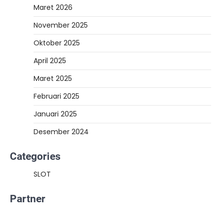
Maret 2026
November 2025
Oktober 2025
April 2025
Maret 2025
Februari 2025
Januari 2025
Desember 2024
Categories
SLOT
Partner