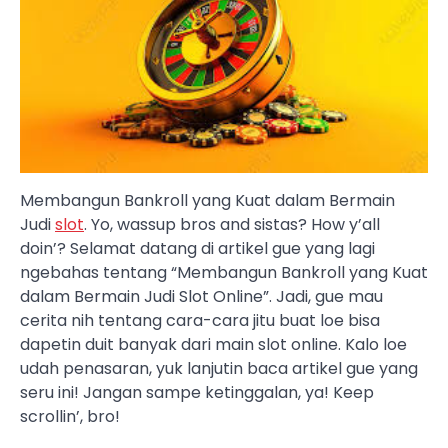
Membangun Bankroll yang Kuat dalam Bermain
Judi
slot
. Yo, wassup bros and sistas? How y’all
doin’? Selamat datang di artikel gue yang lagi
ngebahas tentang “Membangun Bankroll yang Kuat
dalam Bermain Judi Slot Online”. Jadi, gue mau
cerita nih tentang cara-cara jitu buat loe bisa
dapetin duit banyak dari main slot online. Kalo loe
udah penasaran, yuk lanjutin baca artikel gue yang
seru ini! Jangan sampe ketinggalan, ya! Keep
scrollin’, bro!