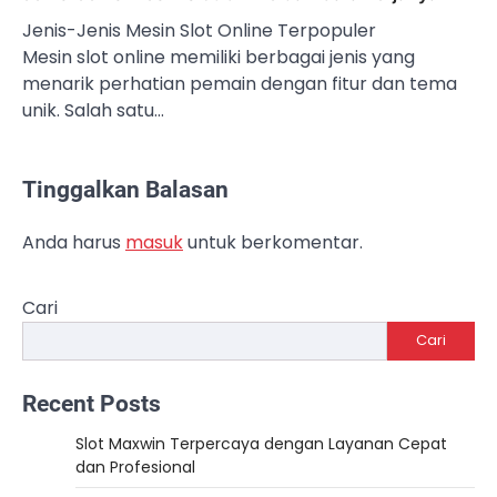
Jenis-Jenis Mesin Slot Online Terpopuler
Mesin slot online memiliki berbagai jenis yang
menarik perhatian pemain dengan fitur dan tema
unik. Salah satu…
Tinggalkan Balasan
Anda harus
masuk
untuk berkomentar.
Cari
Cari
Recent Posts
Slot Maxwin Terpercaya dengan Layanan Cepat
dan Profesional