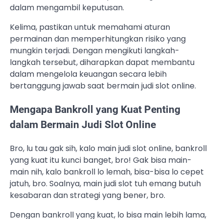
dalam mengambil keputusan.
Kelima, pastikan untuk memahami aturan
permainan dan memperhitungkan risiko yang
mungkin terjadi. Dengan mengikuti langkah-
langkah tersebut, diharapkan dapat membantu
dalam mengelola keuangan secara lebih
bertanggung jawab saat bermain judi slot online.
Mengapa Bankroll yang Kuat Penting
dalam Bermain Judi Slot Online
Bro, lu tau gak sih, kalo main judi slot online, bankroll
yang kuat itu kunci banget, bro! Gak bisa main-
main nih, kalo bankroll lo lemah, bisa-bisa lo cepet
jatuh, bro. Soalnya, main judi slot tuh emang butuh
kesabaran dan strategi yang bener, bro.
Dengan bankroll yang kuat, lo bisa main lebih lama,