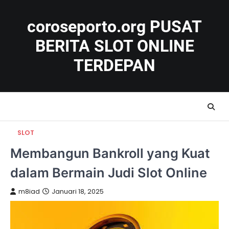
Skip
to
coroseporto.org PUSAT
content
BERITA SLOT ONLINE
TERDEPAN
SLOT
Membangun Bankroll yang Kuat
dalam Bermain Judi Slot Online
m8iad
Januari 18, 2025