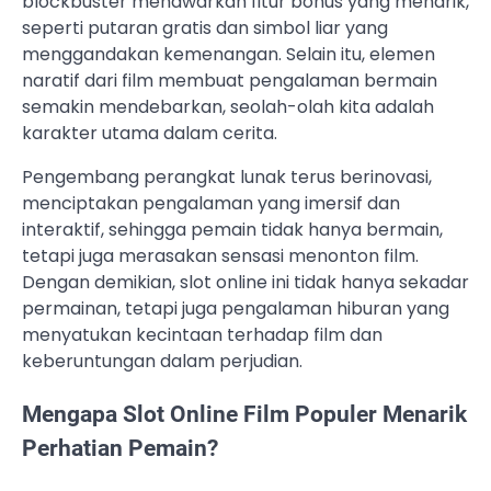
blockbuster menawarkan fitur bonus yang menarik,
seperti putaran gratis dan simbol liar yang
menggandakan kemenangan. Selain itu, elemen
naratif dari film membuat pengalaman bermain
semakin mendebarkan, seolah-olah kita adalah
karakter utama dalam cerita.
Pengembang perangkat lunak terus berinovasi,
menciptakan pengalaman yang imersif dan
interaktif, sehingga pemain tidak hanya bermain,
tetapi juga merasakan sensasi menonton film.
Dengan demikian, slot online ini tidak hanya sekadar
permainan, tetapi juga pengalaman hiburan yang
menyatukan kecintaan terhadap film dan
keberuntungan dalam perjudian.
Mengapa Slot Online Film Populer Menarik
Perhatian Pemain?