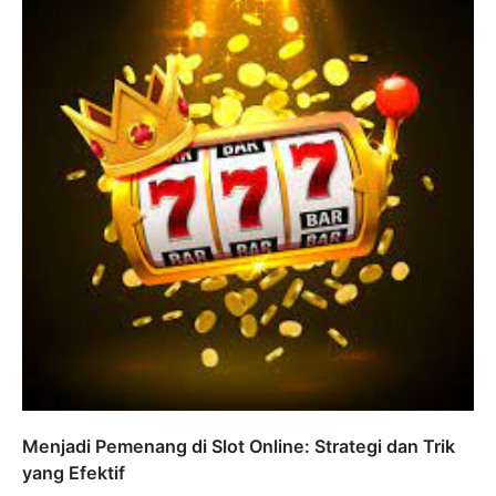
Menjadi Pemenang di Slot Online: Strategi dan Trik
yang Efektif