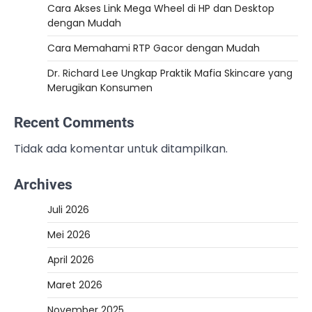
Cara Akses Link Mega Wheel di HP dan Desktop
dengan Mudah
Cara Memahami RTP Gacor dengan Mudah
Dr. Richard Lee Ungkap Praktik Mafia Skincare yang
Merugikan Konsumen
Recent Comments
Tidak ada komentar untuk ditampilkan.
Archives
Juli 2026
Mei 2026
April 2026
Maret 2026
November 2025