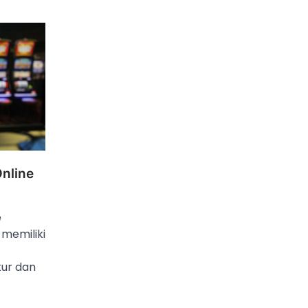
Online
e
 memiliki
tur dan