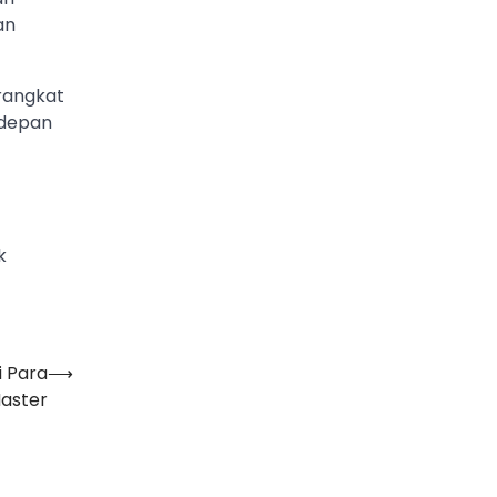
an
rangkat
 depan
k
i Para
⟶
aster