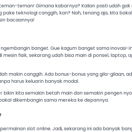
 teman-teman! Gimana kabarnya? Kalian pasti udah gak
 pake teknologi canggih, kan? Nah, tenang aja, kita baka
usin bacaannya!
 lagi ngembangin banget. Gue kagum banget sama inovasi-i
 mesin fisik, sekarang udah bisa main di ponsel, laptop, a
a udah makin canggih. Ada bonus-bonus yang gila-gilaan, ad
tanpa harus keluarin banyak modal.
ner bikin kita semakin betah main dan semakin pengen ny
ang bakal dikembangin sama mereka ke depannya.
e
 permainan slot online. Jadi, sekarang ini ada banyak bang