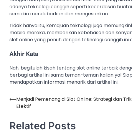
adanya teknologi canggih seperti kecerdasan buatan 
semakin mendebarkan dan mengesankan.
Tidak hanya itu, kemajuan teknologi juga memungkin
mobile mereka, memberikan kebebasan dan kenyaman
slot online yang penuh dengan teknologi canggih ini
Akhir Kata
Nah, begitulah kisah tentang slot online terbaik den
berbagi artikel ini sama teman-teman kalian ya! Sia
mendapatkan informasi menarik dari artikel ini.
⟵
Menjadi Pemenang di Slot Online: Strategi dan Tri
Navigasi
Efektif
pos
Related Posts