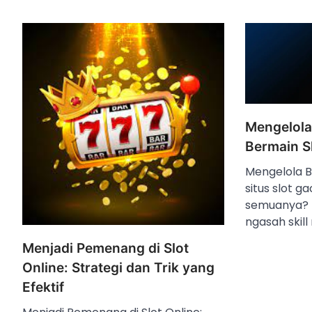
Mengelola
Bermain S
Mengelola B
situs slot g
semuanya? U
ngasah skill
Menjadi Pemenang di Slot
Online: Strategi dan Trik yang
Efektif