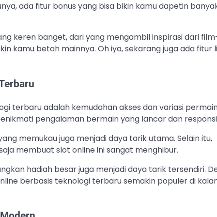
tunya, ada fitur bonus yang bisa bikin kamu dapetin banya
g keren banget, dari yang mengambil inspirasi dari film
 kamu betah mainnya. Oh iya, sekarang juga ada fitur li
 Terbaru
nologi terbaru adalah kemudahan akses dan variasi perma
enikmati pengalaman bermain yang lancar dan responsi
is yang memukau juga menjadi daya tarik utama. Selain itu,
ja membuat slot online ini sangat menghibur.
gkan hadiah besar juga menjadi daya tarik tersendiri. 
online berbasis teknologi terbaru semakin populer di kal
i Modern