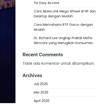
for Easy Access
Cara Akses Link Mega Wheel di HP dan
Desktop dengan Mudah
Cara Memahami RTP Gacor dengan
Mudah
Dr. Richard Lee Ungkap Praktik Mafia
Skincare yang Merugikan Konsumen
Recent Comments
Tidak ada komentar untuk ditampilkan.
Archives
Juli 2026
Mei 2026
April 2026