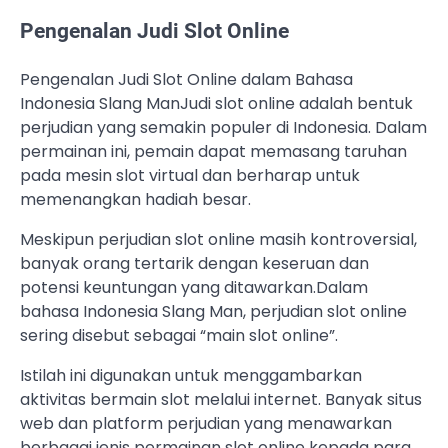
Pengenalan Judi Slot Online
Pengenalan Judi Slot Online dalam Bahasa
Indonesia Slang ManJudi slot online adalah bentuk
perjudian yang semakin populer di Indonesia. Dalam
permainan ini, pemain dapat memasang taruhan
pada mesin slot virtual dan berharap untuk
memenangkan hadiah besar.
Meskipun perjudian slot online masih kontroversial,
banyak orang tertarik dengan keseruan dan
potensi keuntungan yang ditawarkan.Dalam
bahasa Indonesia Slang Man, perjudian slot online
sering disebut sebagai “main slot online”.
Istilah ini digunakan untuk menggambarkan
aktivitas bermain slot melalui internet. Banyak situs
web dan platform perjudian yang menawarkan
berbagai jenis permainan slot online kepada para