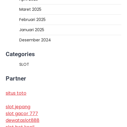
Maret 2025
Februari 2025
Januari 2025
Desember 2024
Categories
SLOT
Partner
situs toto
slot jepang
slot gacor 777
dewataslot888