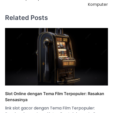
Komputer
Related Posts
Slot Online dengan Tema Film Terpopuler: Rasakan
Sensasinya
link slot gacor dengan Tema Film Terpopuler: