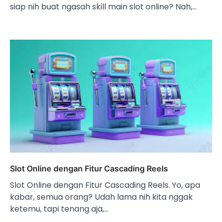
siap nih buat ngasah skill main slot online? Nah,…
Slot Online dengan Fitur Cascading Reels
Slot Online dengan Fitur Cascading Reels. Yo, apa
kabar, semua orang? Udah lama nih kita nggak
ketemu, tapi tenang aja,…